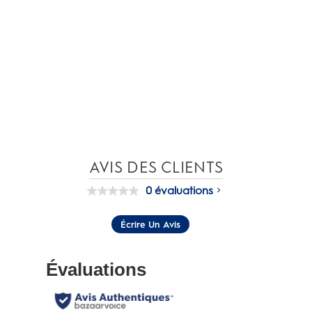
AVIS DES CLIENTS
0 évaluations
Aucune
cote
pour
Écrire Un Avis
ce
produit.
Lien
vers
la
même
page.