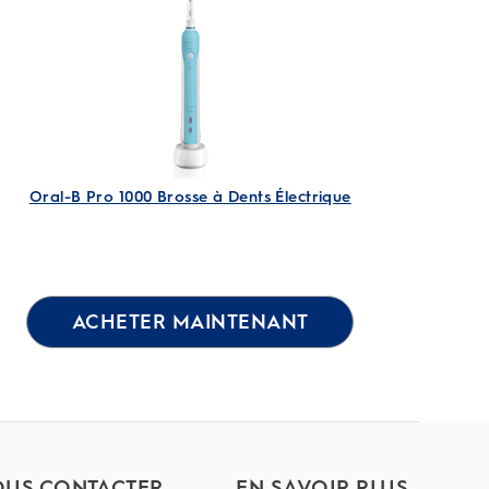
1
évaluation
Oral-B Pro 1000 Brosse à Dents Électrique
ACHETER MAINTENANT
US CONTACTER
EN SAVOIR PLUS