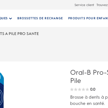
Service client
Trouvez
IQUES
BROSSETTES DE RECHANGE
PRODUITS POUR ENFAN
TS A PILE PRO SANTE
Oral-B Pro-
Pile
0.0
0.0
étoile(s)
Brosse à dents à p
sur
5.
bouche en santé.