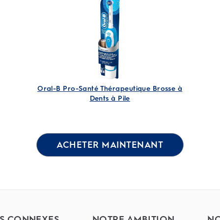
5
évaluations
Oral-B Pro-Santé Thérapeutique Brosse à
Dents à Pile
ACHETER MAINTENANT
ES CONNEXES
NOTRE AMBITION
NO