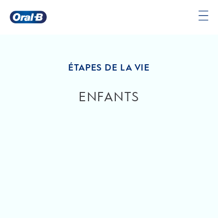
Santé bucco-dentaire des enfants | Oral-B
Page
d’accueil
ÉTAPES DE LA VIE
ENFANTS