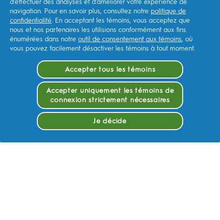
ARTICLES
d’effectuer des analyses et d’améliorer votre expérience de
navigation. Pour en savoir plus, consultez notre
politique de
confidentialité
. En acceptant les témoins, vous acceptez que
nous et nos partenaires les utilisions conformément aux fins
énumérées dans notre
outil de consentement aux témoins
, où
vous pouvez facilement désactiver les témoins à tout moment.
Accepter tous les témoins
Accepter uniquement les témoins de
connexion strictement nécessaires
Je décide
Rince-bouche pour enfants -
Bienfaits et sécurité des
rince-bouches