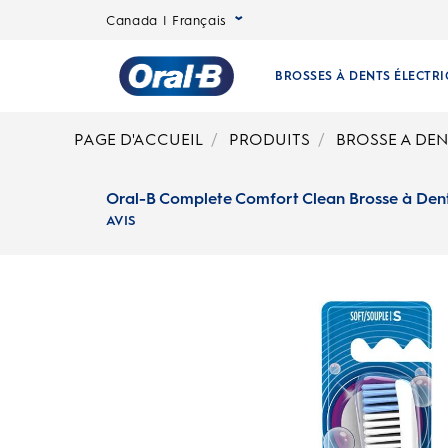
Oral-B Complete Comfort Clean Brosse à Dents Manuelle | Oral-B
Canada | Français
BROSSES À DENTS ÉLECTR
Page
PAGE D'ACCUEIL
PRODUITS
BROSSE A DE
d’accueil
Oral-B Complete Comfort Clean Brosse à Den
AVIS