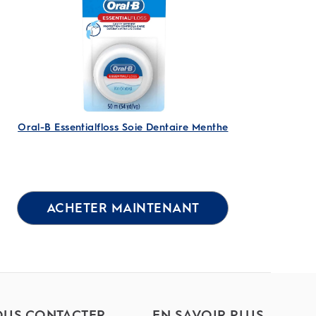
2
évaluations
Oral-B Essentialfloss Soie Dentaire Menthe
ACHETER MAINTENANT
US CONTACTER
EN SAVOIR PLUS