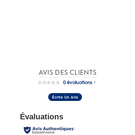
AVIS DES CLIENTS
0 évaluations
Aucune
cote
pour
Écrire Un Avis
ce
produit.
Lien
vers
la
même
page.