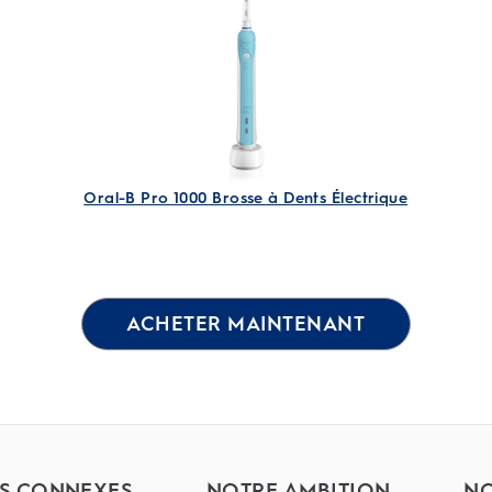
1
évaluation
Oral-B Pro 1000 Brosse à Dents Électrique
ACHETER MAINTENANT
ES CONNEXES
NOTRE AMBITION
NO