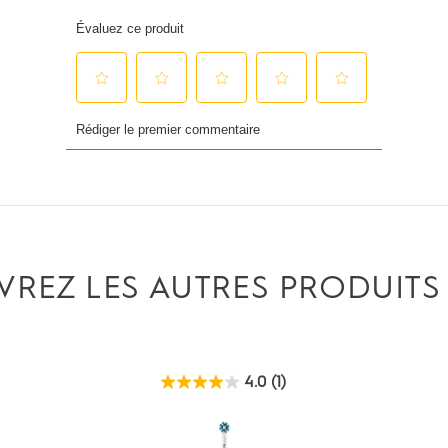
REZ LES AUTRES PRODUITS
4.0
(1)
4.0
étoile(s)
sur
5.