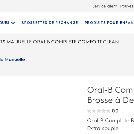
Service client
Trouvez
IQUES
BROSSETTES DE RECHANGE
PRODUITS POUR ENFAN
NTS MANUELLE ORAL B COMPLETE COMFORT CLEAN
ts Manuelle
Oral-B Com
Brosse à De
0.0
0.0
étoile(s)
Oral-B Complete B
sur
5.
Extra souple.