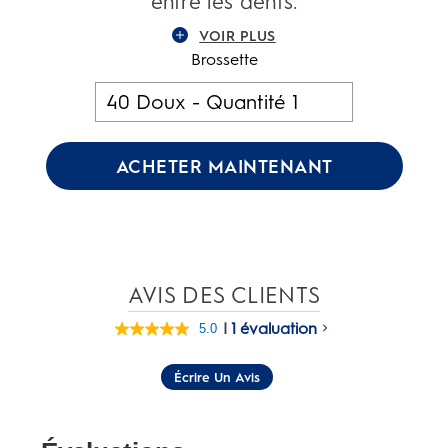
entre les dents.
VOIR PLUS
Brossette
ACHETER MAINTENANT
AVIS DES CLIENTS
|
1 évaluation
5.0
Lire
1
commentaire.
Écrire Un Avis
Lien
vers
la
même
page.