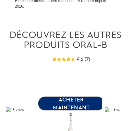
DÉCOUVREZ LES AUTRES
PRODUITS ORAL-B
4.6
(7)
4.6
étoile(s)
sur
5.
7
évaluations
ACHETER
MAINTENANT