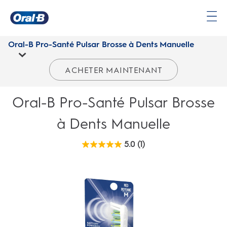
Oral-B Pro-Santé Pulsar Brosse à Dents Manuelle | Oral-B CA
Page
d’accueil
Oral-B Pro-Santé Pulsar Brosse à Dents Manuelle
ACHETER MAINTENANT
Oral-B Pro-Santé Pulsar Brosse
à Dents Manuelle
5.0
(1)
5.0
étoile(s)
sur
5.
1
évaluation