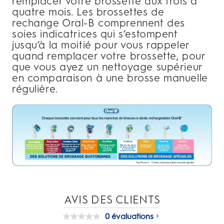
remplacer votre brossette aux trois à
quatre mois. Les brossettes de
rechange Oral-B comprennent des
soies indicatrices qui s’estompent
jusqu’à la moitié pour vous rappeler
quand remplacer votre brossette, pour
que vous ayez un nettoyage supérieur
en comparaison à une brosse manuelle
régulière.
AVIS DES CLIENTS
0 évaluations
Aucune