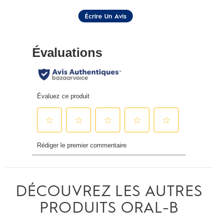
cote
pour
Écrire Un Avis
ce
produit.
Lien
vers
la
même
page.
DÉCOUVREZ LES AUTRES
PRODUITS ORAL-B