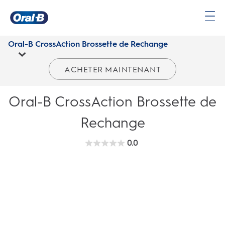
Oral-B CrossAction Brossette de Rechange | Oral-B CA
Page
d’accueil
Oral-B CrossAction Brossette de Rechange
ACHETER MAINTENANT
Oral-B CrossAction Brossette de
Rechange
0.0
0.0
étoile(s)
sur
5.