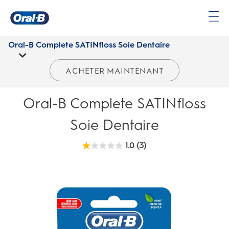
Oral-B Complete SATINfloss Soie Dentaire | Oral-B CA
Page
d’accueil
Oral-B Complete SATINfloss Soie Dentaire
ACHETER MAINTENANT
Oral-B Complete SATINfloss
Soie Dentaire
1.0
(3)
1.0
étoile(s)
sur
5.
3
évaluations