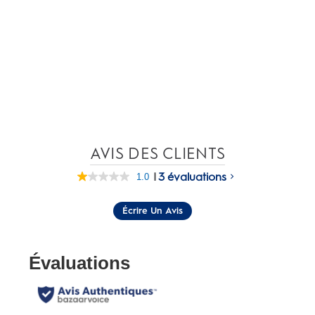
AVIS DES CLIENTS
|
3 évaluations
1.0
Lire
les
3
Écrire Un Avis
commentaires.
Lien
vers
la
même
page.