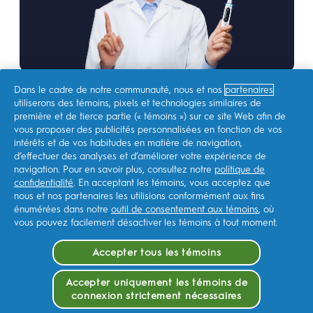
Dans le cadre de notre communauté, nous et nos
partenaires
utiliserons des témoins, pixels et technologies similaires de
première et de tierce partie (« témoins ») sur ce site Web afin de
vous proposer des publicités personnalisées en fonction de vos
intérêts et de vos habitudes en matière de navigation,
MAGASINER
d’effectuer des analyses et d’améliorer votre expérience de
navigation. Pour en savoir plus, consultez notre
politique de
confidentialité
. En acceptant les témoins, vous acceptez que
SITES CONNEXES
nous et nos partenaires les utilisions conformément aux fins
énumérées dans notre
outil de consentement aux témoins
, où
vous pouvez facilement désactiver les témoins à tout moment.
NOTRE AMBITION
Accepter tous les témoins
NOUS CONTACTER
Accepter uniquement les témoins de
connexion strictement nécessaires
EN SAVOIR PLUS