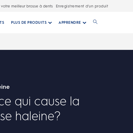
 votre meilleur brosse à dents
Enregistrement d'un produit
TS
PLUS DE PRODUITS
APPRENDRE
eine
ce qui cause la
se haleine?