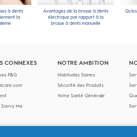
ses à dents
Avantages de la brosse à dents
Qu’es
iennent la
électrique par rapport à la
leine
brosse à dents manuelle
ES CONNEXES
NOTRE AMBITION
NO
ues P&G
Habitudes Saines
Ser
lcare.com
Sécurité des Produits
Ser
ent
Votre Santé Générale
Que
r Savvy Me
Ser