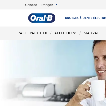
Qu’est-ce qui cause la mauvaise haleine? | Oral-B
Canada | Français
BROSSES À DENTS ÉLECTR
Page
PAGE D'ACCUEIL
AFFECTIONS
MAUVAISE H
d’accueil