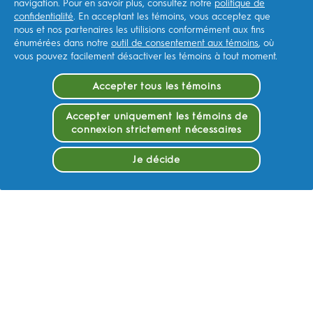
navigation. Pour en savoir plus, consultez notre
politique de
MAGASINER
confidentialité
. En acceptant les témoins, vous acceptez que
nous et nos partenaires les utilisions conformément aux fins
énumérées dans notre
outil de consentement aux témoins
, où
SITES CONNEXES
vous pouvez facilement désactiver les témoins à tout moment.
Accepter tous les témoins
NOTRE AMBITION
Accepter uniquement les témoins de
connexion strictement nécessaires
NOUS CONTACTER
Je décide
EN SAVOIR PLUS
Conditions d’utilisation
Notification de Confidentialite
Déclaration d’accessibilité