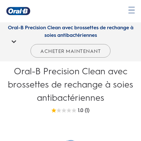
Oral-B Precision Clean avec brossettes de rechange à soies antibactériennes | Oral-B CA
Page
d’accueil
Oral-B Precision Clean avec brossettes de rechange à
soies antibactériennes
ACHETER MAINTENANT
Oral-B Precision Clean avec
brossettes de rechange à soies
antibactériennes
1.0
(1)
1.0
étoile(s)
sur
5.
1
évaluation