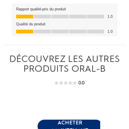
DÉCOUVREZ LES AUTRES
PRODUITS ORAL-B
0.0
0.0
étoile(s)
sur
5.
ACHETER