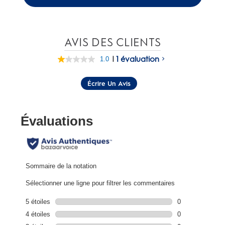
AVIS DES CLIENTS
|
1 évaluation
1.0
Lire
1
commentaire.
Écrire Un Avis
Lien
vers
la
même
page.