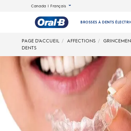
Types de protège-dents de sport pour protéger les dents | Oral-B
Canada | Français
BROSSES À DENTS ÉLECTR
Page
PAGE D'ACCUEIL
AFFECTIONS
GRINCEMEN
DENTS
d’accueil