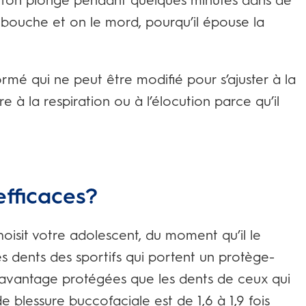
 l’on plonge pendant quelques minutes dans de
a bouche et on le mord, pourqu’il épouse la
ormé qui ne peut être modifié pour s’ajuster à la
e à la respiration ou à l’élocution parce qu’il
efficaces?
isit votre adolescent, du moment qu’il le
les dents des sportifs qui portent un protège-
davantage protégées que les dents de ceux qui
e blessure buccofaciale est de 1,6 à 1,9 fois