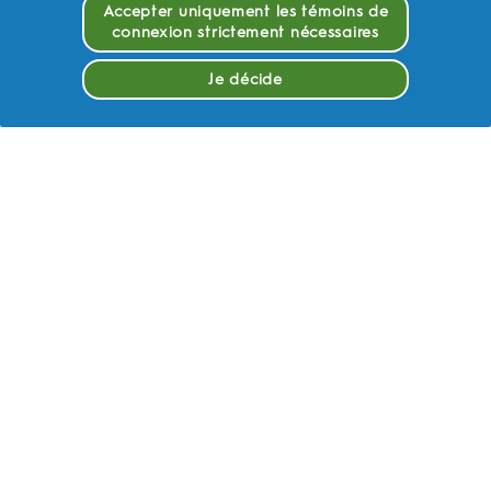
MAGASINER
Accepter uniquement les témoins de
connexion strictement nécessaires
SITES CONNEXES
Je décide
NOTRE AMBITION
NOUS CONTACTER
EN SAVOIR PLUS
Conditions d’utilisation
Notification de Confidentialite
Déclaration d’accessibilité